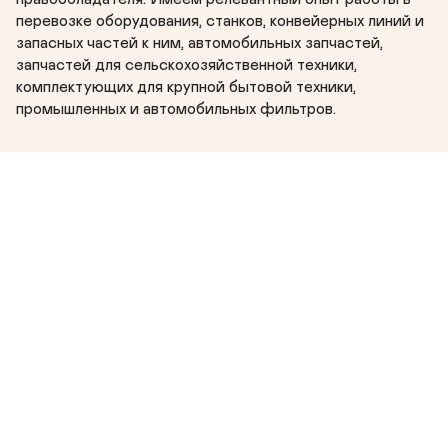
Морские и ж/д перевозки из России в Казахстан, 
перевозке оборудования, станков, конвейерных линий и 
Китай, Узбекистан, Турцию и Европу в экспортном 
запасных частей к ним, автомобильных запчастей, 
запчастей для сельскохозяйственной техники, 
и импортном направлениях.
комплектующих для крупной бытовой техники, 
промышленных и автомобильных фильтров.